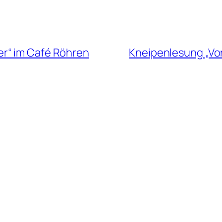
r“ im Café Röhren
Kneipenlesung „Vo