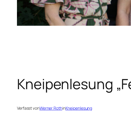
Kneipenlesung „F
Verfasst von
Werner Roth
in
Kneipenlesung