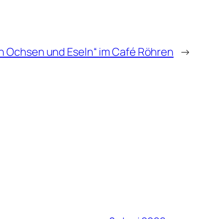
n Ochsen und Eseln“ im Café Röhren
→