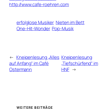
http://www.cafe-roehren.com
erfolglose Musiker
Nieten im Bett
One-Hit-Wonder
Pop-Musik
←
Kneipenlesung „Alles
Kneipenlesung
auf Anfang“ im Café
„Tiefschürfend“ im
Ostermann
HNF
→
WEITERE BEITRÄGE