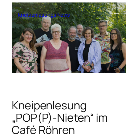
Zum
Inhalt
Kneipenlesungs News
springen
Kneipenlesung
„POP(P)-Nieten“ im
Café Röhren