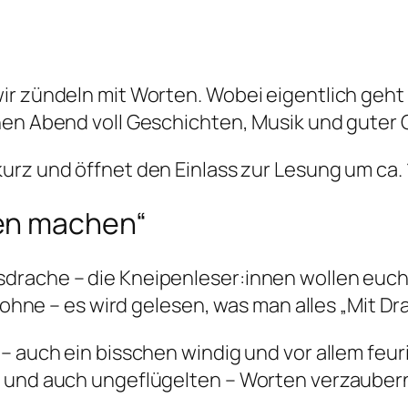
ir zündeln mit Worten. Wobei eigentlich geht
en Abend voll Geschichten, Musik und guter Ges
 kurz und öffnet den Einlass zur Lesung um ca. 
en machen“
drache – die Kneipenleser:innen wollen euch
er ohne – es wird gelesen, was man alles „Mit 
– auch ein bisschen windig und vor allem feuri
 und auch ungeflügelten – Worten verzaubern…