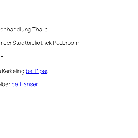
uchhandlung Thalia
n der Stadtbibliothek Paderborn
en
e Kerkeling
bei Piper
.
eiber
bei Hanser
.